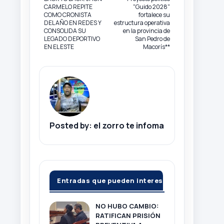
CARMELO REPITE
"Guido 2028"
COMO CRONISTA
fortalece su
DEL AÑO EN REDES Y
estructura operativa
CONSOLIDA SU
en la provincia de
LEGADO DEPORTIVO
San Pedro de
EN EL ESTE
Macorís**
Posted by:
el zorro te infoma
Entradas que pueden interesarte
NO HUBO CAMBIO:
RATIFICAN PRISIÓN