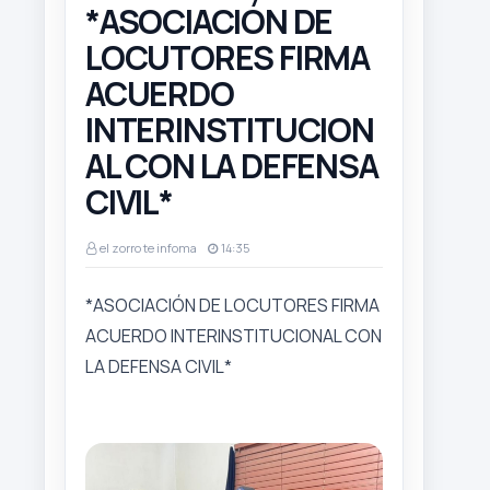
*ASOCIACIÓN DE
K
LOCUTORES FIRMA
E
ACUERDO
INTERINSTITUCION
R
AL CON LA DEFENSA
CIVIL*
el zorro te infoma
14:35
*ASOCIACIÓN DE LOCUTORES FIRMA
ACUERDO INTERINSTITUCIONAL CON
LA DEFENSA CIVIL*