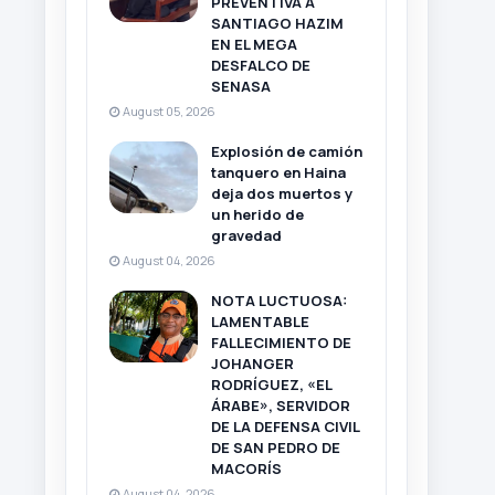
PREVENTIVA A
SANTIAGO HAZIM
EN EL MEGA
DESFALCO DE
SENASA
August 05, 2026
Explosión de camión
tanquero en Haina
deja dos muertos y
un herido de
gravedad
August 04, 2026
NOTA LUCTUOSA:
LAMENTABLE
FALLECIMIENTO DE
JOHANGER
RODRÍGUEZ, «EL
ÁRABE», SERVIDOR
DE LA DEFENSA CIVIL
DE SAN PEDRO DE
MACORÍS
August 04, 2026