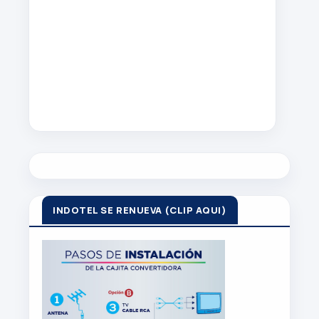
Z
R
R
O
WWW.
ELZORROTEINFORMA
.COM
INDOTEL SE RENUEVA (CLIP AQUI)