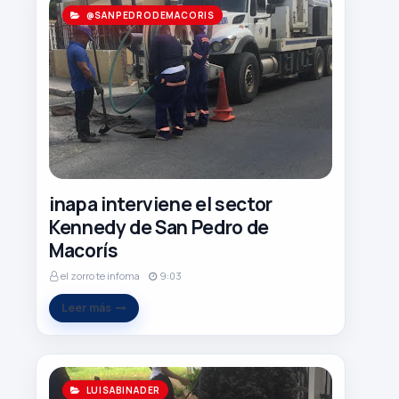
@SANPEDRODEMACORIS
inapa interviene el sector
Kennedy de San Pedro de
Macorís
el zorro te infoma
9:03
Leer más
LUISABINADER