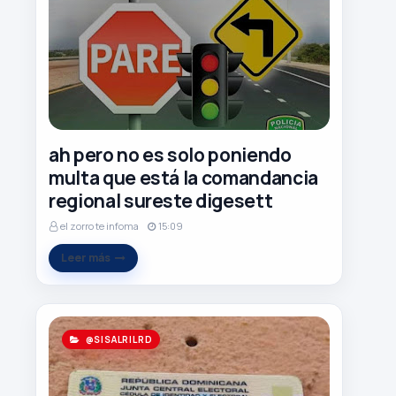
ah pero no es solo poniendo
multa que está la comandancia
regional sureste digesett
el zorro te infoma
15:09
Leer más
@SISALRILRD