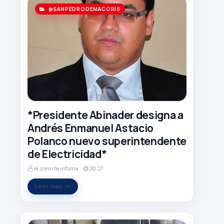
@SANPEDRODEMACORIS
K
E
R
*Presidente Abinader designa a
Andrés Enmanuel Astacio
Polanco nuevo superintendente
de Electricidad*
el zorro te infoma
20:27
Leer más