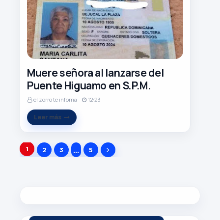
Muere señora al lanzarse del
Puente Higuamo en S.P.M.
el zorro te infoma
12:23
Leer más
1
...
2
3
5
Z
R
R
O
WWW.
ELZORROTEINFORMA
.COM